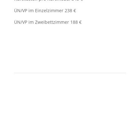
ÜN/VP im Einzelzimmer 238 €
ÜN/VP im Zweibettzimmer 188 €
Heilsame Geschichten –
Onlineworkshop