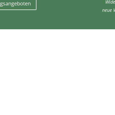
Wide
ngsangeboten
neue 